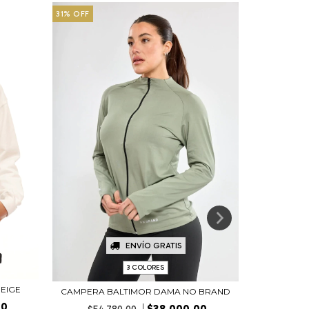
31
%
OFF
29
%
OFF
ENVÍO GRATIS
3 COLORES
BEIGE
CAMPERA BALTIMOR DAMA NO BRAND
BUZO MO
00
$38.000,00