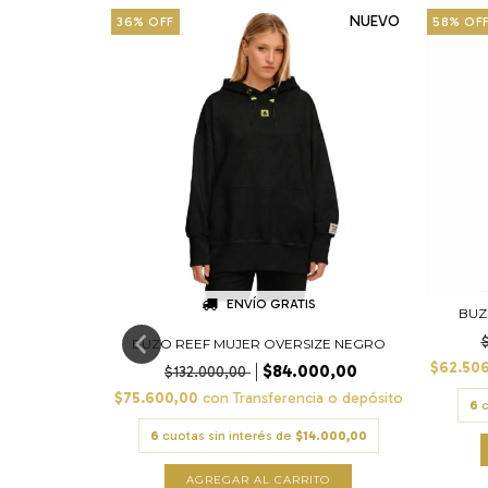
NUEVO
36
%
OFF
58
%
OF
ENVÍO GRATIS
BUZ
BUZO REEF MUJER OVERSIZE NEGRO
$62.50
$84.000,00
$132.000,00
$75.600,00
con
Transferencia o depósito
6
c
6
cuotas sin interés de
$14.000,00
UJER NO
AGREGAR AL CARRITO