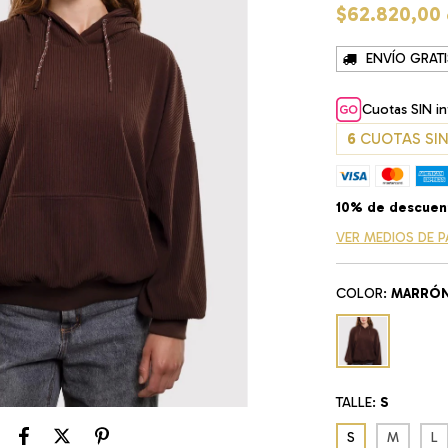
$62.820,00
ENVÍO GRATI
Cuotas SIN i
6
CUOTAS SIN
10% de descuen
VER MEDIOS DE 
COLOR:
MARRÓ
TALLE:
S
S
M
L