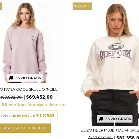
F
36
%
OFF
ENVÍO GRATIS
O ROSA COOL SKULL O 'NEILL
$69.452,00
$163.892,00
6,80
con
Transferencia o depósito
uotas sin interés de
$11.575,33
ENVÍO GRATIS
AGREGAR AL CARRITO
BUZO REEF MUJER DE FRISA 
$82.358,
$127.960,00