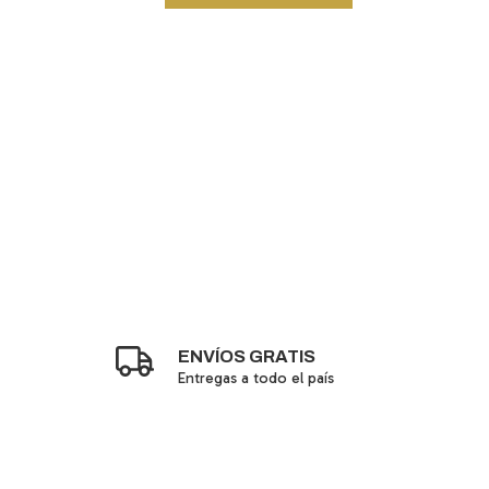
00,00
a o depósito
.150,00
TO
ENVÍOS GRATIS
Entregas a todo el país