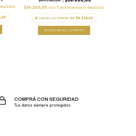
$54.780,00
$49.
depósito
$34.200,00
con
Transferencia o depósito
$31.410,00
,33
6
cuotas sin interés de
$6.333,33
6
cuota
AGREGAR AL CARRITO
A
COMPRÁ CON SEGURIDAD
Tus datos siempre protegidos