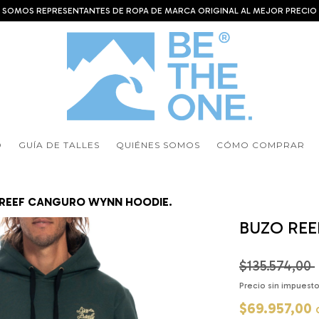
SOMOS REPRESENTANTES DE ROPA DE MARCA ORIGINAL AL MEJOR PRECIO
O
GUÍA DE TALLES
QUIÉNES SOMOS
CÓMO COMPRAR
REEF CANGURO WYNN HOODIE.
BUZO RE
$135.574,00
Precio sin impuest
$69.957,00