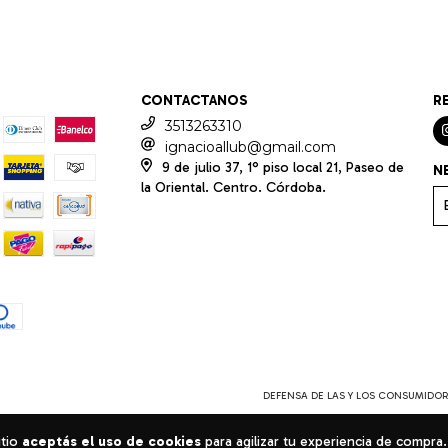
CONTACTANOS
R
3513263310
ignacioallub@gmail.com
9 de julio 37, 1° piso local 21, Paseo de
N
la Oriental. Centro. Córdoba.
DEFENSA DE LAS Y LOS CONSUMIDOR
itio
aceptás el uso de cookies
para agilizar tu experiencia de compra.