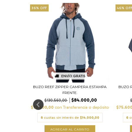
36
%
OFF
46
%
OF
ENVÍO GRATIS
 ESTAMPA
BUZO REEF ZIPPER CAMPERA ESTAMPA
BUZO 
FRENTE.
00,00
$84.000,00
$130.560,00
a o depósito
$75.600,00
con
Transferencia o depósito
$75.60
1.466,67
6
cuotas sin interés de
$14.000,00
6
c
TO
AGREGAR AL CARRITO