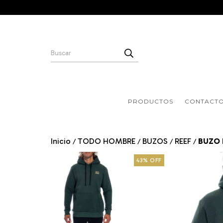
PRODUCTOS
CONTACT
Inicio
TODO HOMBRE
BUZOS
REEF
BUZO 
/
/
/
/
43
%
OFF