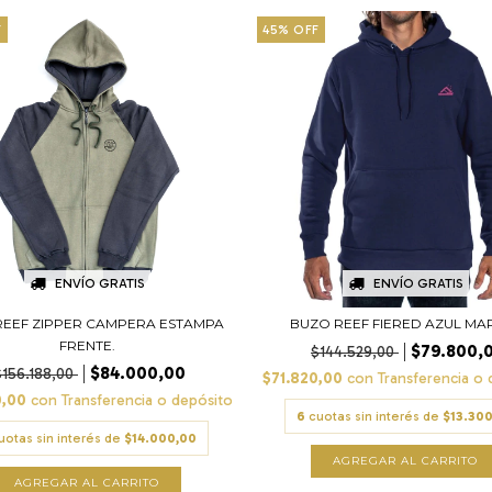
F
45
%
OFF
ENVÍO GRATIS
ENVÍO GRATIS
REEF ZIPPER CAMPERA ESTAMPA
BUZO REEF FIERED AZUL MA
FRENTE.
$79.800,
$144.529,00
$84.000,00
$156.188,00
$71.820,00
con
Transferencia o 
0,00
con
Transferencia o depósito
6
cuotas sin interés de
$13.30
uotas sin interés de
$14.000,00
AGREGAR AL CARRITO
AGREGAR AL CARRITO