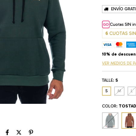
ENVÍO GRATI
Cuotas SIN i
6
CUOTAS SIN
10% de descuen
VER MEDIOS DE 
TALLE:
S
S
M
L
COLOR:
TOSTA