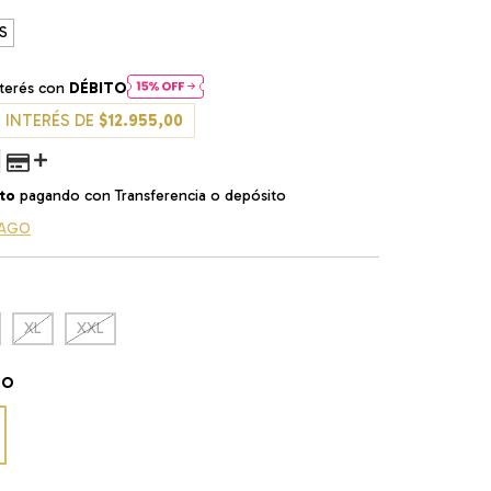
S
nterés con
DÉBITO
 INTERÉS DE
$12.955,00
to
pagando con Transferencia o depósito
PAGO
XL
XXL
DO