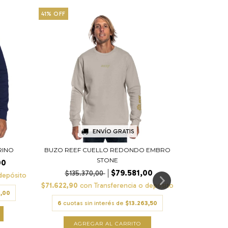
41
%
OFF
43
%
OFF
ENVÍO GRATIS
RINO
BUZO REEF CUELLO REDONDO EMBRO
BUZO
STONE
00
$153
$79.581,00
$135.370,00
depósito
$78.300,0
$71.622,90
con
Transferencia o depósito
0,00
6
cuotas
6
cuotas sin interés de
$13.263,50
A
AGREGAR AL CARRITO