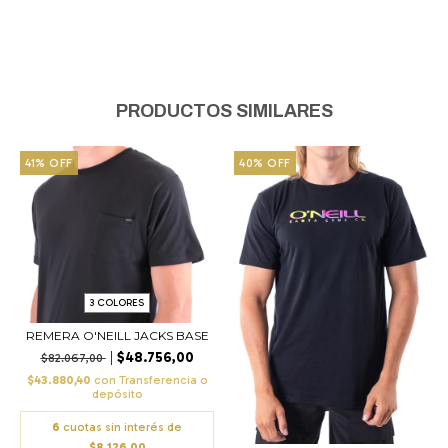
PRODUCTOS SIMILARES
41
%
OFF
40
%
OFF
3 COLORES
REMERA O'NEILL JACKS BASE
$48.756,00
$82.067,00
$43.880,40
con
Transferencia o
depósito
6
cuotas sin interés de
$8.126,00