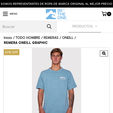
SOMOS REPRESENTANTES DE ROPA DE MARCA ORIGINAL AL MEJOR PRECIO
0
MENÚ
PRODUCTOS
Inicio
/
TODO HOMBRE
/
REMERAS
/
ONEILL
/
REMERA ONEILL GRAPHIC
47
%
OFF